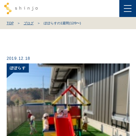
M
TOP
ブログ
ぽぽらすの1週間(12/9〜)
2019.12.18
ぽぽらす